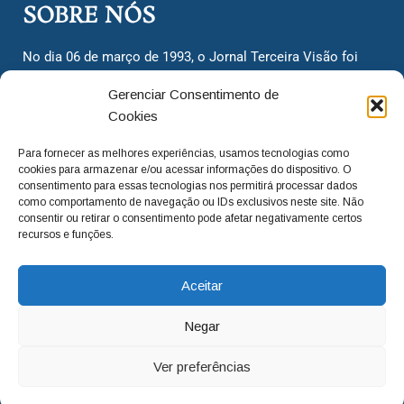
SOBRE NÓS
No dia 06 de março de 1993, o Jornal Terceira Visão foi
fundado para ser uma terceira via de notícias para os
Gerenciar Consentimento de
cidadãos valinhenses, já que naquela época só existiam
Cookies
dois jornais. Há mais de 30 anos, o jornal continua
assumindo o papel de ser a ‘voz do povo’ e continuamos
Para fornecer as melhores experiências, usamos tecnologias como
com o foco de trazer as melhores notícias. Nunca
cookies para armazenar e/ou acessar informações do dispositivo. O
deixamos de lado as necessidades do cidadão, sempre
consentimento para essas tecnologias nos permitirá processar dados
como comportamento de navegação ou IDs exclusivos neste site. Não
questionando os órgãos públicos em busca de melhorias
consentir ou retirar o consentimento pode afetar negativamente certos
para a cidade e sempre cobrando resoluções para casos
recursos e funções.
‘esquecidos’. Informar é a nossa missão!
Aceitar
adm@jtv.com.br
(19) 3929-6225
Negar
(19) 99450-1424
Ver preferências