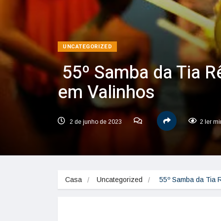
UNCATEGORIZED
55º Samba da Tia R
em Valinhos
2 de junho de 2023
2 ler m
Casa
Uncategorized
 55º Samba da Tia 