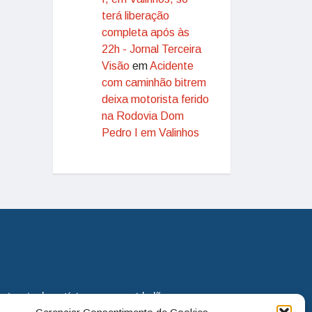
terá liberação
completa após às
22h - Jornal Terceira
Visão
em
Acidente
com caminhão bitrem
deixa motorista ferido
na Rodovia Dom
Pedro I em Valinhos
eira via de notícias para os cidadãos