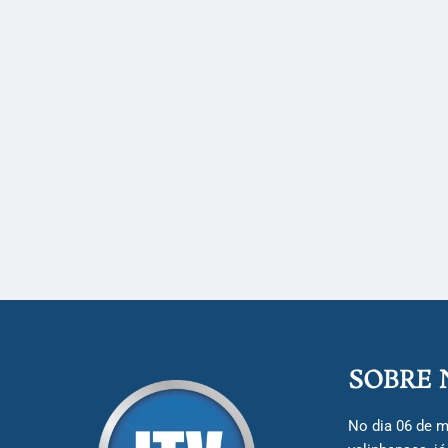
SOBRE 
No dia 06 de m