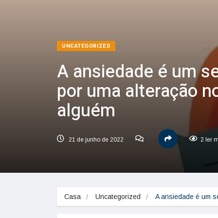
UNCATEGORIZED
A ansiedade é um se
por uma alteração n
alguém
21 de junho de 2022
2 ler 
Casa
Uncategorized
A ansiedade é um s