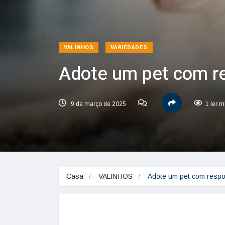
VALINHOS
VARIEDADES
Adote um pet com r
9 de março de 2025
1 ler m
Casa
VALINHOS
Adote um pet com respo