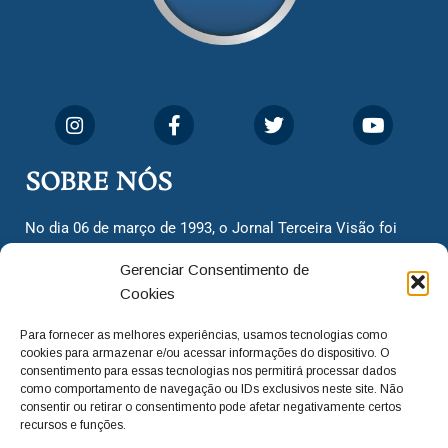
SOBRE NÓS
No dia 06 de março de 1993, o Jornal Terceira Visão foi
fundado para ser uma terceira via de notícias para os
Gerenciar Consentimento de
cidadãos valinhenses, já que naquela época só existiam
Cookies
dois jornais. Há mais de 30 anos, o jornal continua
assumindo o papel de ser a ‘voz do povo’ e continuamos
Para fornecer as melhores experiências, usamos tecnologias como
com o foco de trazer as melhores notícias. Nunca
cookies para armazenar e/ou acessar informações do dispositivo. O
deixamos de lado as necessidades do cidadão, sempre
consentimento para essas tecnologias nos permitirá processar dados
como comportamento de navegação ou IDs exclusivos neste site. Não
questionando os órgãos públicos em busca de melhorias
consentir ou retirar o consentimento pode afetar negativamente certos
para a cidade e sempre cobrando resoluções para casos
recursos e funções.
‘esquecidos’. Informar é a nossa missão!