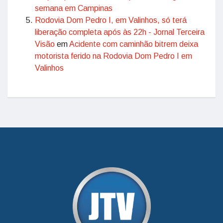
semana em Campinas
Rodovia Dom Pedro I, em Valinhos, só terá
liberação completa após às 22h - Jornal Terceira
Visão
em
Acidente com caminhão bitrem deixa
motorista ferido na Rodovia Dom Pedro I em
Valinhos