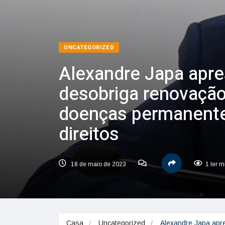
UNCATEGORIZED
Alexandre Japa apr
desobriga renovação
doenças permanente
direitos
18 de maio de 2023
1 ler m
Casa
Uncategorized
Alexandre Japa apr