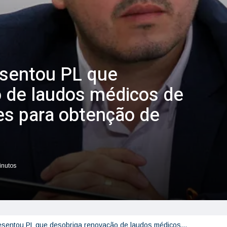
esentou PL que
 de laudos médicos de
s para obtenção de
inutos
esentou PL que desobriga renovação de laudos médicos…