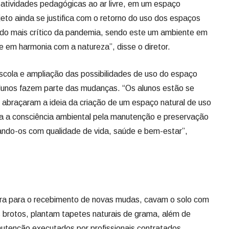
tividades pedagógicas ao ar livre, em um espaço
eto ainda se justifica com o retorno do uso dos espaços
odo mais crítico da pandemia, sendo este um ambiente em
e em harmonia com a natureza”, disse o diretor.
scola e ampliação das possibilidades de uso do espaço
 alunos fazem parte das mudanças. “Os alunos estão se
 abraçaram a ideia da criação de um espaço natural de uso
ta a consciência ambiental pela manutenção e preservação
nando-os com qualidade de vida, saúde e bem-estar”,
erra para o recebimento de novas mudas, cavam o solo com
s brotos, plantam tapetes naturais de grama, além de
utenção executados por profissionais contratados.