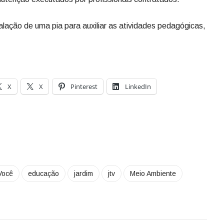
alação de uma pia para auxiliar as atividades pedagógicas,
X
X
Pinterest
LinkedIn
Você
educação
jardim
jtv
Meio Ambiente