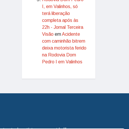
I, em Valinhos, só
terá liberação
completa após às
22h - Jornal Terceira
Visão
em
Acidente
com caminhão bitrem
deixa motorista ferido
na Rodovia Dom
Pedro I em Valinhos