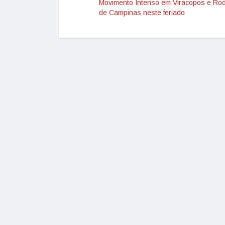
Movimento Intenso em Viracopos e Rod
de Campinas neste feriado