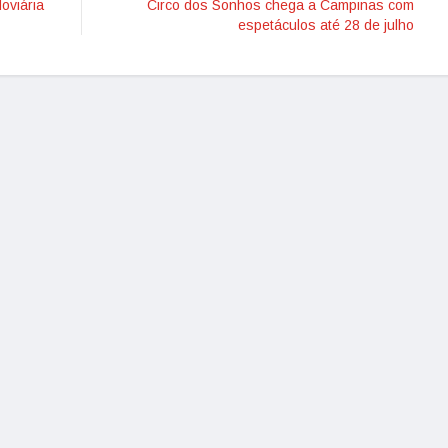
oviária
Circo dos Sonhos chega a Campinas com
espetáculos até 28 de julho