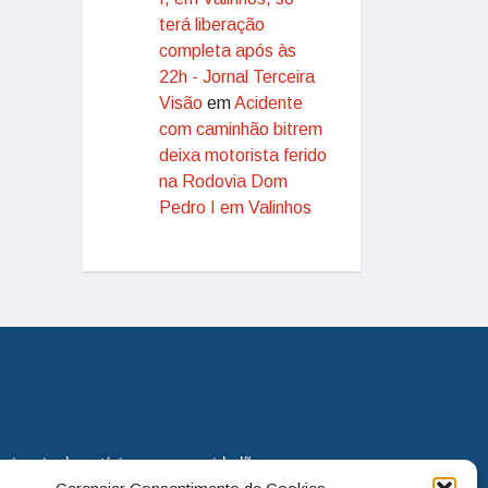
terá liberação
completa após às
22h - Jornal Terceira
Visão
em
Acidente
com caminhão bitrem
deixa motorista ferido
na Rodovia Dom
Pedro I em Valinhos
eira via de notícias para os cidadãos