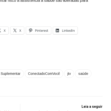
ntar risco à assistência à saúde são liberadas para
X
X
Pinterest
LinkedIn
 Suplementar
ConectadoComVocê
jtv
saúde
Leia a seguir