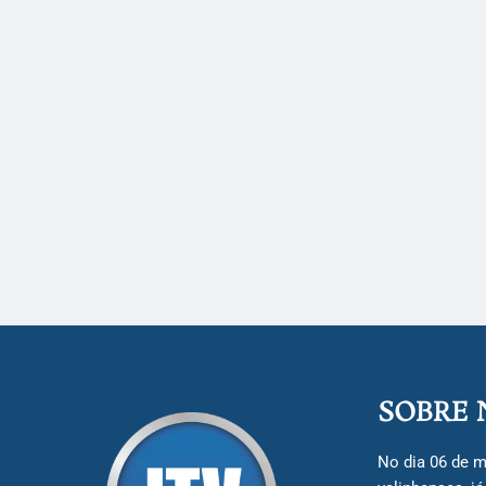
SOBRE 
No dia 06 de m