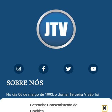
SOBRE NÓS
No dia 06 de março de 1993, o Jornal Terceira Visão foi
fundado para ser uma terceira via de notícias para os
Gerenciar Consentimento de
cidadãos valinhenses, já que naquela época só existiam
Cookies