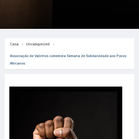
Casa
Uncategorized
Associação de Valinhos comemora Semana de Solidariedade aos Povos 
Africanos