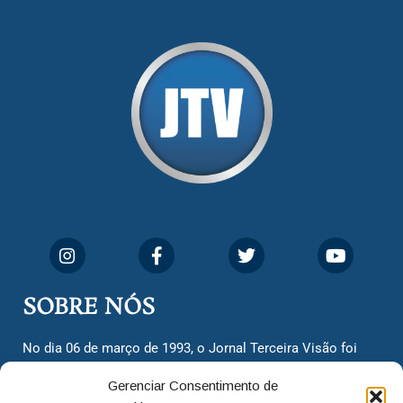
SOBRE NÓS
No dia 06 de março de 1993, o Jornal Terceira Visão foi
fundado para ser uma terceira via de notícias para os
Gerenciar Consentimento de
cidadãos valinhenses, já que naquela época só existiam