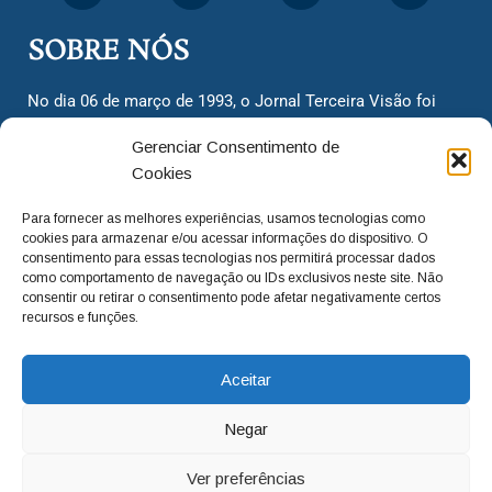
SOBRE NÓS
No dia 06 de março de 1993, o Jornal Terceira Visão foi
fundado para ser uma terceira via de notícias para os
Gerenciar Consentimento de
cidadãos valinhenses, já que naquela época só existiam
Cookies
dois jornais. Há mais de 30 anos, o jornal continua
assumindo o papel de ser a ‘voz do povo’ e continuamos
Para fornecer as melhores experiências, usamos tecnologias como
com o foco de trazer as melhores notícias. Nunca
cookies para armazenar e/ou acessar informações do dispositivo. O
deixamos de lado as necessidades do cidadão, sempre
consentimento para essas tecnologias nos permitirá processar dados
como comportamento de navegação ou IDs exclusivos neste site. Não
questionando os órgãos públicos em busca de melhorias
consentir ou retirar o consentimento pode afetar negativamente certos
para a cidade e sempre cobrando resoluções para casos
recursos e funções.
‘esquecidos’. Informar é a nossa missão!
Aceitar
adm@jtv.com.br
(19) 3929-6225
Negar
(19) 99450-1424
Ver preferências