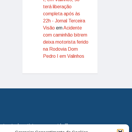
terá liberação
completa após às
22h - Jornal Terceira
Visão
em
Acidente
com caminhão bitrem
deixa motorista ferido
na Rodovia Dom
Pedro I em Valinhos
eira via de notícias para os cidadãos