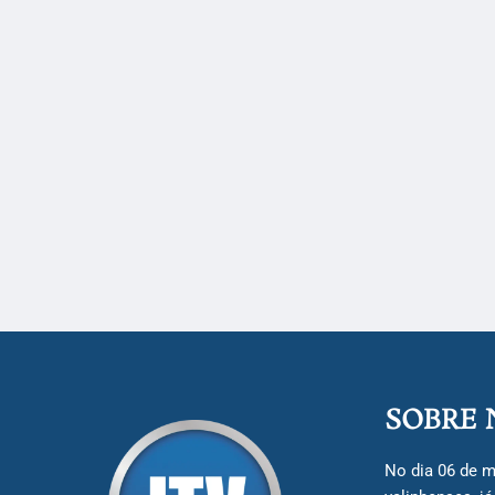
SOBRE 
No dia 06 de m