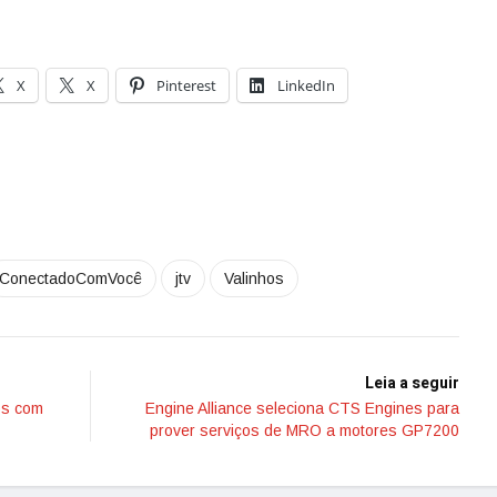
X
X
Pinterest
LinkedIn
ConectadoComVocê
jtv
Valinhos
Leia a seguir
os com
Engine Alliance seleciona CTS Engines para
prover serviços de MRO a motores GP7200