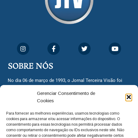
SOBRE NÓS
No dia 06 de março de 1993, o Jornal Terceira Visão foi
fundado para ser uma terceira via de notícias para os
Gerenciar Consentimento de
cidadãos valinhenses, já que naquela época só existiam
Cookies
dois jornais. Há mais de 30 anos, o jornal continua
assumindo o papel de ser a ‘voz do povo’ e continuamos
Para fornecer as melhores experiências, usamos tecnologias como
com o foco de trazer as melhores notícias. Nunca
cookies para armazenar e/ou acessar informações do dispositivo. O
deixamos de lado as necessidades do cidadão, sempre
consentimento para essas tecnologias nos permitirá processar dados
como comportamento de navegação ou IDs exclusivos neste site. Não
questionando os órgãos públicos em busca de melhorias
consentir ou retirar o consentimento pode afetar negativamente certos