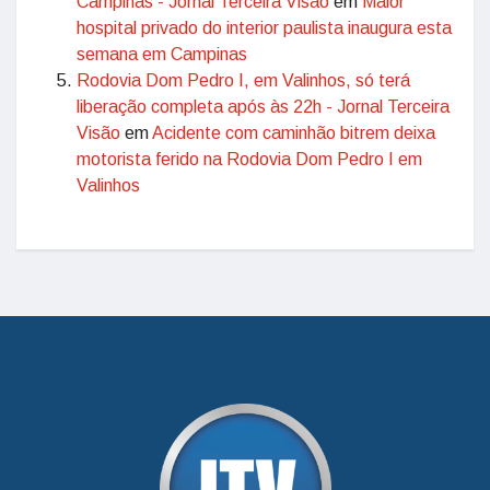
Campinas - Jornal Terceira Visão
em
Maior
hospital privado do interior paulista inaugura esta
semana em Campinas
Rodovia Dom Pedro I, em Valinhos, só terá
liberação completa após às 22h - Jornal Terceira
Visão
em
Acidente com caminhão bitrem deixa
motorista ferido na Rodovia Dom Pedro I em
Valinhos