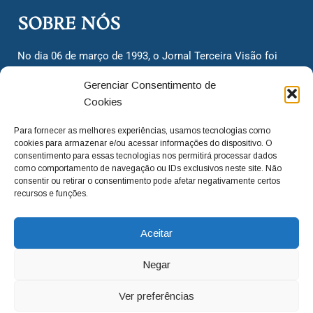
SOBRE NÓS
No dia 06 de março de 1993, o Jornal Terceira Visão foi
fundado para ser uma terceira via de notícias para os
Gerenciar Consentimento de
cidadãos valinhenses, já que naquela época só existiam
Cookies
dois jornais. Há mais de 30 anos, o jornal continua
assumindo o papel de ser a ‘voz do povo’ e continuamos
Para fornecer as melhores experiências, usamos tecnologias como
com o foco de trazer as melhores notícias. Nunca
cookies para armazenar e/ou acessar informações do dispositivo. O
deixamos de lado as necessidades do cidadão, sempre
consentimento para essas tecnologias nos permitirá processar dados
como comportamento de navegação ou IDs exclusivos neste site. Não
questionando os órgãos públicos em busca de melhorias
consentir ou retirar o consentimento pode afetar negativamente certos
para a cidade e sempre cobrando resoluções para casos
recursos e funções.
‘esquecidos’. Informar é a nossa missão!
Aceitar
adm@jtv.com.br
(19) 3929-6225
Negar
(19) 99450-1424
Ver preferências