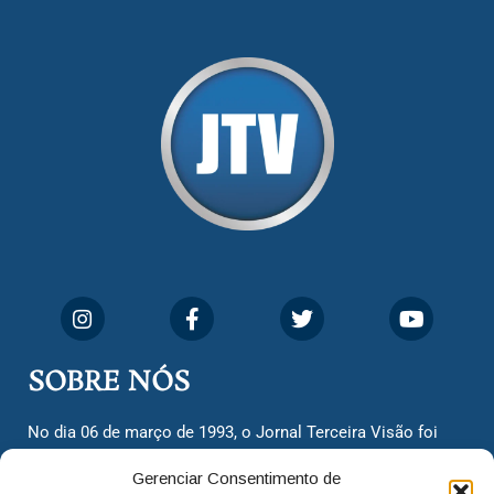
SOBRE NÓS
No dia 06 de março de 1993, o Jornal Terceira Visão foi
fundado para ser uma terceira via de notícias para os
Gerenciar Consentimento de
cidadãos valinhenses, já que naquela época só existiam