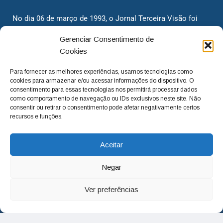
No dia 06 de março de 1993, o Jornal Terceira Visão foi
fundado para ser uma terceira via de notícias para os
Gerenciar Consentimento de
cidadãos valinhenses, já que naquela época só existiam
Cookies
dois jornais. Há mais de 30 anos, o jornal continua
assumindo o papel de ser a ‘voz do povo’ e continuamos
Para fornecer as melhores experiências, usamos tecnologias como
com o foco de trazer as melhores notícias. Nunca
cookies para armazenar e/ou acessar informações do dispositivo. O
deixamos de lado as necessidades do cidadão, sempre
consentimento para essas tecnologias nos permitirá processar dados
como comportamento de navegação ou IDs exclusivos neste site. Não
questionando os órgãos públicos em busca de melhorias
consentir ou retirar o consentimento pode afetar negativamente certos
para a cidade e sempre cobrando resoluções para casos
recursos e funções.
‘esquecidos’. Informar é a nossa missão!
Aceitar
adm@jtv.com.br
(19) 3929-6225
Negar
(19) 99450-1424
Ver preferências