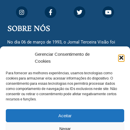
SOBRE NÓS
No dia 06 de março de 1993, o Jornal Terceira Visão foi
fundado para ser uma terceira via de notícias para os
Gerenciar Consentimento de
cidadãos valinhenses, já que naquela época só existiam
Cookies
dois jornais. Há mais de 30 anos, o jornal continua
assumindo o papel de ser a ‘voz do povo’ e continuamos
Para fornecer as melhores experiências, usamos tecnologias como
com o foco de trazer as melhores notícias. Nunca
cookies para armazenar e/ou acessar informações do dispositivo. O
deixamos de lado as necessidades do cidadão, sempre
consentimento para essas tecnologias nos permitirá processar dados
como comportamento de navegação ou IDs exclusivos neste site. Não
questionando os órgãos públicos em busca de melhorias
consentir ou retirar o consentimento pode afetar negativamente certos
para a cidade e sempre cobrando resoluções para casos
recursos e funções.
‘esquecidos’. Informar é a nossa missão!
Aceitar
adm@jtv.com.br
(19) 3929-6225
Negar