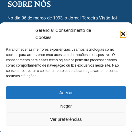
SOBRE NÓS
No dia 06 de março de 1993, o Jornal Terceira Visão foi
fundado para ser uma terceira via de notícias para os
Gerenciar Consentimento de
cidadãos valinhenses, já que naquela época só existiam
Cookies
dois jornais. Há mais de 30 anos, o jornal continua
assumindo o papel de ser a ‘voz do povo’ e continuamos
Para fornecer as melhores experiências, usamos tecnologias como
com o foco de trazer as melhores notícias. Nunca
cookies para armazenar e/ou acessar informações do dispositivo. O
deixamos de lado as necessidades do cidadão, sempre
consentimento para essas tecnologias nos permitirá processar dados
como comportamento de navegação ou IDs exclusivos neste site. Não
questionando os órgãos públicos em busca de melhorias
consentir ou retirar o consentimento pode afetar negativamente certos
para a cidade e sempre cobrando resoluções para casos
recursos e funções.
‘esquecidos’. Informar é a nossa missão!
Aceitar
adm@jtv.com.br
(19) 3929-6225
Negar
(19) 99450-1424
Ver preferências