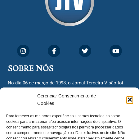
SOBRE NÓS
No dia 06 de março de 1993, o Jornal Terceira Visão foi
fundado para ser uma terceira via de notícias para os
Gerenciar Consentimento de
cidadãos valinhenses, já que naquela época só existiam
Cookies
dois jornais. Há mais de 30 anos, o jornal continua
assumindo o papel de ser a ‘voz do povo’ e continuamos
Para fornecer as melhores experiências, usamos tecnologias como
com o foco de trazer as melhores notícias. Nunca
cookies para armazenar e/ou acessar informações do dispositivo. O
deixamos de lado as necessidades do cidadão, sempre
consentimento para essas tecnologias nos permitirá processar dados
como comportamento de navegação ou IDs exclusivos neste site. Não
questionando os órgãos públicos em busca de melhorias
consentir ou retirar o consentimento pode afetar negativamente certos