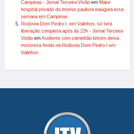
Campinas - Jornal Terceira Visão
em
Maior
hospital privado do interior paulista inaugura esta
semana em Campinas
Rodovia Dom Pedro I, em Valinhos, só terá
liberação completa após às 22h - Jornal Terceira
Visão
em
Acidente com caminhão bitrem deixa
motorista ferido na Rodovia Dom Pedro I em
Valinhos