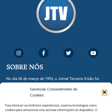
SOBRE NÓS
No dia 06 de março de 1993, o Jornal Terceira Visão foi
fundado para ser uma terceira via de notícias para os
Gerenciar Consentimento de
cidadãos valinhenses, já que naquela época só existiam
Cookies
dois jornais. Há mais de 30 anos, o jornal continua
assumindo o papel de ser a ‘voz do povo’ e continuamos
Para fornecer as melhores experiências, usamos tecnologias como
com o foco de trazer as melhores notícias. Nunca
cookies para armazenar e/ou acessar informações do dispositivo. O