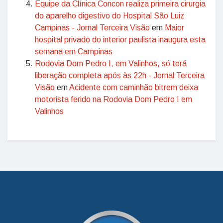
Equipe da Clínica Concon realiza primeira cirurgia
do aparelho digestivo do Hospital São Luiz
Campinas - Jornal Terceira Visão
em
Maior
hospital privado do interior paulista inaugura esta
semana em Campinas
Rodovia Dom Pedro I, em Valinhos, só terá
liberação completa após às 22h - Jornal Terceira
Visão
em
Acidente com caminhão bitrem deixa
motorista ferido na Rodovia Dom Pedro I em
Valinhos