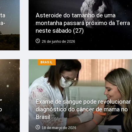
ta
Asteroide do tamanho de uma
a-
montanha passará próximo da Terra
neste sábado (27)
26 de junho de 2026
BRASIL
”
Exame de sangue pode revolucionar
o
diagnóstico do câncer de mama no
Brasil
18 de março de 2026