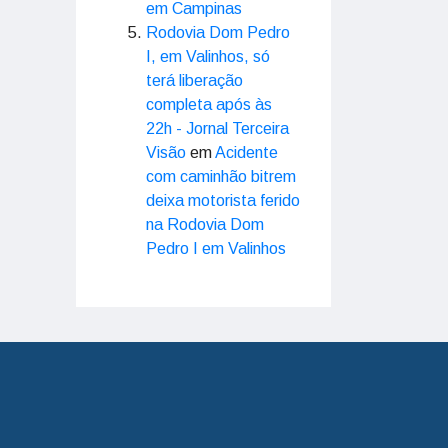
em Campinas
Rodovia Dom Pedro
I, em Valinhos, só
terá liberação
completa após às
22h - Jornal Terceira
Visão
em
Acidente
com caminhão bitrem
deixa motorista ferido
na Rodovia Dom
Pedro I em Valinhos