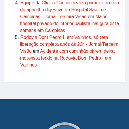
Equipe da Clínica Concon realiza primeira cirurgia
do aparelho digestivo do Hospital São Luiz
Campinas - Jornal Terceira Visão
em
Maior
hospital privado do interior paulista inaugura esta
semana em Campinas
Rodovia Dom Pedro I, em Valinhos, só terá
liberação completa após às 22h - Jornal Terceira
Visão
em
Acidente com caminhão bitrem deixa
motorista ferido na Rodovia Dom Pedro I em
Valinhos