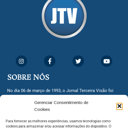
SOBRE NÓS
No dia 06 de março de 1993, o Jornal Terceira Visão foi
fundado para ser uma terceira via de notícias para os
Gerenciar Consentimento de
cidadãos valinhenses, já que naquela época só existiam
Cookies
dois jornais. Há mais de 30 anos, o jornal continua
assumindo o papel de ser a ‘voz do povo’ e continuamos
Para fornecer as melhores experiências, usamos tecnologias como
com o foco de trazer as melhores notícias. Nunca
cookies para armazenar e/ou acessar informações do dispositivo. O