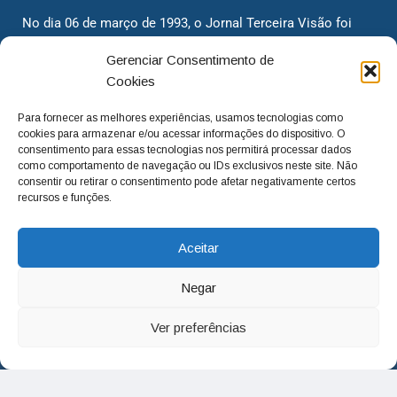
No dia 06 de março de 1993, o Jornal Terceira Visão foi
fundado para ser uma terceira via de notícias para os
Gerenciar Consentimento de
cidadãos valinhenses, já que naquela época só existiam
Cookies
dois jornais. Há mais de 30 anos, o jornal continua
assumindo o papel de ser a ‘voz do povo’ e continuamos
Para fornecer as melhores experiências, usamos tecnologias como
com o foco de trazer as melhores notícias. Nunca
cookies para armazenar e/ou acessar informações do dispositivo. O
deixamos de lado as necessidades do cidadão, sempre
consentimento para essas tecnologias nos permitirá processar dados
como comportamento de navegação ou IDs exclusivos neste site. Não
questionando os órgãos públicos em busca de melhorias
consentir ou retirar o consentimento pode afetar negativamente certos
para a cidade e sempre cobrando resoluções para casos
recursos e funções.
‘esquecidos’. Informar é a nossa missão!
Aceitar
adm@jtv.com.br
(19) 3929-6225
Negar
(19) 99450-1424
Ver preferências