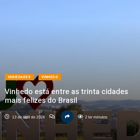
VARIEDADES
VINHEDO
Vinhedo está entre as trinta cidades
mais felizes do Brasil
13 de abril de 2026
2 ler minutos