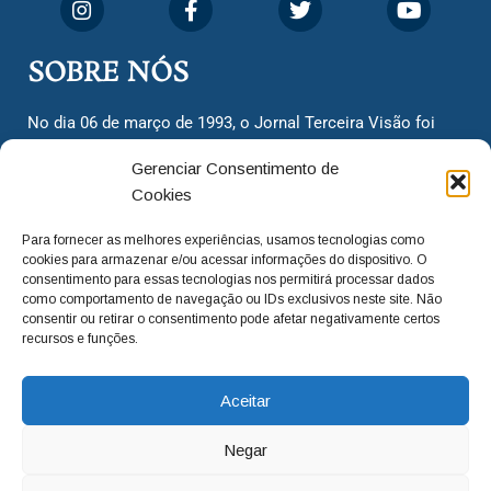
SOBRE NÓS
No dia 06 de março de 1993, o Jornal Terceira Visão foi
fundado para ser uma terceira via de notícias para os
Gerenciar Consentimento de
cidadãos valinhenses, já que naquela época só existiam
Cookies
dois jornais. Há mais de 30 anos, o jornal continua
assumindo o papel de ser a ‘voz do povo’ e continuamos
Para fornecer as melhores experiências, usamos tecnologias como
com o foco de trazer as melhores notícias. Nunca
cookies para armazenar e/ou acessar informações do dispositivo. O
deixamos de lado as necessidades do cidadão, sempre
consentimento para essas tecnologias nos permitirá processar dados
como comportamento de navegação ou IDs exclusivos neste site. Não
questionando os órgãos públicos em busca de melhorias
consentir ou retirar o consentimento pode afetar negativamente certos
para a cidade e sempre cobrando resoluções para casos
recursos e funções.
‘esquecidos’. Informar é a nossa missão!
Aceitar
adm@jtv.com.br
(19) 3929-6225
Negar
(19) 99450-1424