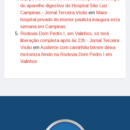
do aparelho digestivo do Hospital São Luiz
Campinas - Jornal Terceira Visão
em
Maior
hospital privado do interior paulista inaugura esta
semana em Campinas
Rodovia Dom Pedro I, em Valinhos, só terá
liberação completa após às 22h - Jornal Terceira
Visão
em
Acidente com caminhão bitrem deixa
motorista ferido na Rodovia Dom Pedro I em
Valinhos