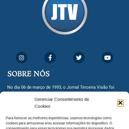
SOBRE NÓS
No dia 06 de março de 1993, o Jornal Terceira Visão foi
fundado para ser uma terceira via de notícias para os
Gerenciar Consentimento de
cidadãos valinhenses, já que naquela época só existiam
Cookies
dois jornais. Há mais de 30 anos, o jornal continua
assumindo o papel de ser a ‘voz do povo’ e continuamos
Para fornecer as melhores experiências, usamos tecnologias como
com o foco de trazer as melhores notícias. Nunca
cookies para armazenar e/ou acessar informações do dispositivo. O
deixamos de lado as necessidades do cidadão, sempre
consentimento para essas tecnologias nos permitirá processar dados