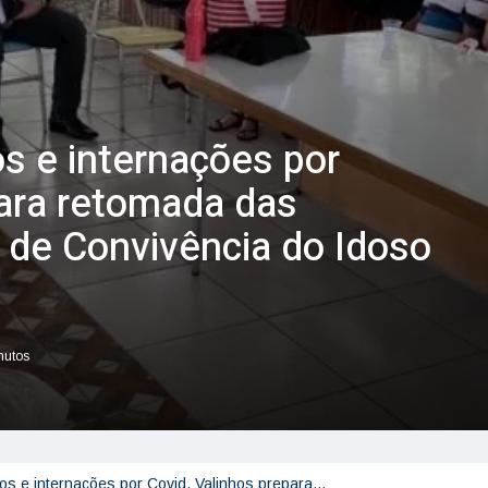
 e internações por
para retomada das
 de Convivência do Idoso
nutos
s e internações por Covid, Valinhos prepara…