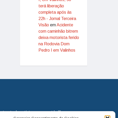
terá liberação
completa após às
22h - Jornal Terceira
Visão
em
Acidente
com caminhão bitrem
deixa motorista ferido
na Rodovia Dom
Pedro I em Valinhos
eira via de notícias para os cidadãos