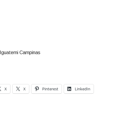
e Iguatemi Campinas
X
X
Pinterest
LinkedIn