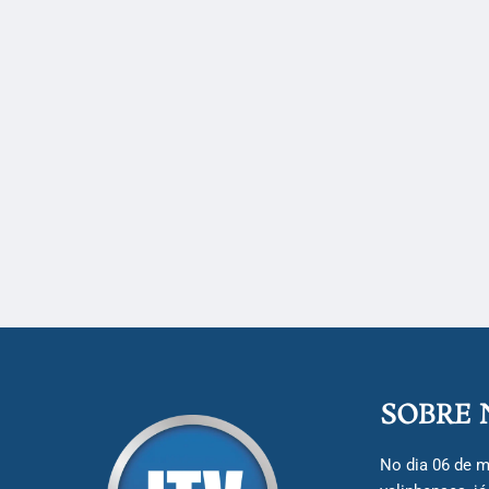
SOBRE 
No dia 06 de m