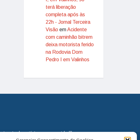
terá liberação
completa após às
22h - Jornal Terceira
Visão
em
Acidente
com caminhão bitrem
deixa motorista ferido
na Rodovia Dom
Pedro I em Valinhos
eira via de notícias para os cidadãos