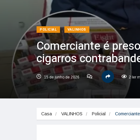
POLICIAL
VALINHOS
Comerciante é pres
cigarros contraband
15 de junho de 2026
2 ler 
Casa
VALINHOS
Policial
Comerciante