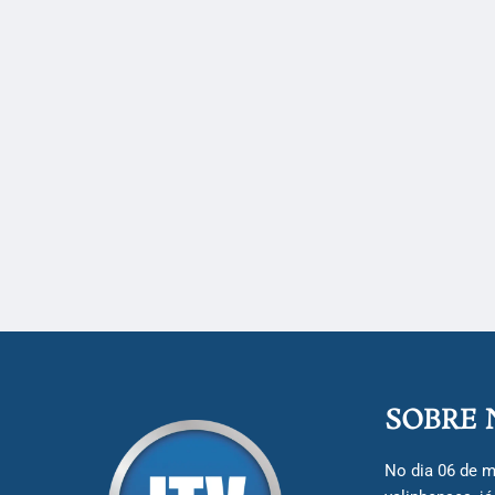
SOBRE 
No dia 06 de m