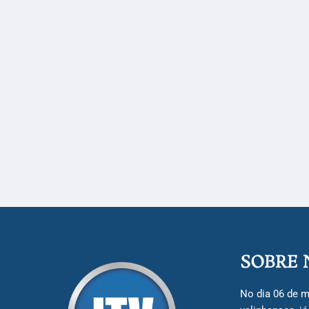
SOBRE 
No dia 06 de m