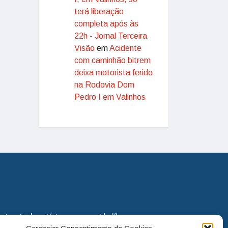
terá liberação
completa após às
22h - Jornal Terceira
Visão
em
Acidente
com caminhão bitrem
deixa motorista ferido
na Rodovia Dom
Pedro I em Valinhos
eira via de notícias para os cidadãos