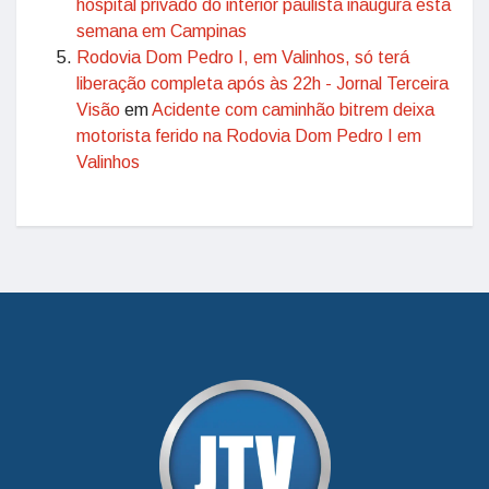
hospital privado do interior paulista inaugura esta
semana em Campinas
Rodovia Dom Pedro I, em Valinhos, só terá
liberação completa após às 22h - Jornal Terceira
Visão
em
Acidente com caminhão bitrem deixa
motorista ferido na Rodovia Dom Pedro I em
Valinhos