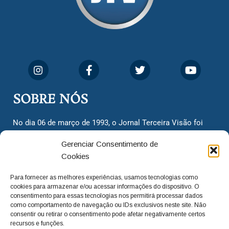
SOBRE NÓS
No dia 06 de março de 1993, o Jornal Terceira Visão foi
fundado para ser uma terceira via de notícias para os
Gerenciar Consentimento de
cidadãos valinhenses, já que naquela época só existiam
Cookies
dois jornais. Há mais de 30 anos, o jornal continua
assumindo o papel de ser a ‘voz do povo’ e continuamos
Para fornecer as melhores experiências, usamos tecnologias como
com o foco de trazer as melhores notícias. Nunca
cookies para armazenar e/ou acessar informações do dispositivo. O
deixamos de lado as necessidades do cidadão, sempre
consentimento para essas tecnologias nos permitirá processar dados
como comportamento de navegação ou IDs exclusivos neste site. Não
questionando os órgãos públicos em busca de melhorias
consentir ou retirar o consentimento pode afetar negativamente certos
para a cidade e sempre cobrando resoluções para casos
recursos e funções.