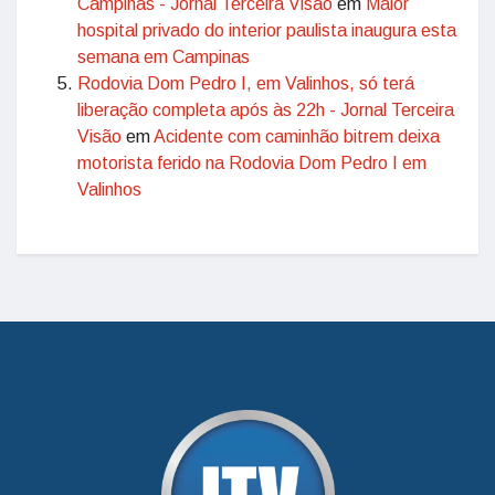
Campinas - Jornal Terceira Visão
em
Maior
hospital privado do interior paulista inaugura esta
semana em Campinas
Rodovia Dom Pedro I, em Valinhos, só terá
liberação completa após às 22h - Jornal Terceira
Visão
em
Acidente com caminhão bitrem deixa
motorista ferido na Rodovia Dom Pedro I em
Valinhos