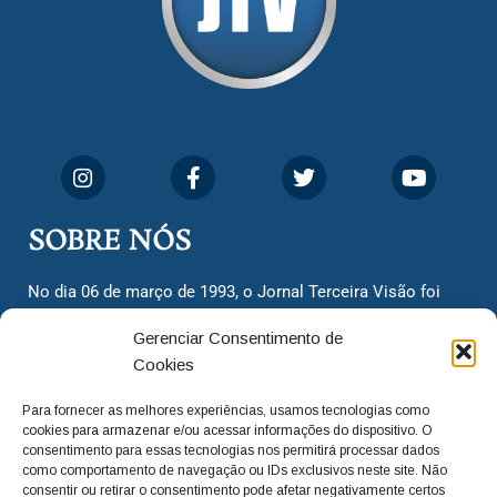
SOBRE NÓS
No dia 06 de março de 1993, o Jornal Terceira Visão foi
fundado para ser uma terceira via de notícias para os
Gerenciar Consentimento de
cidadãos valinhenses, já que naquela época só existiam
Cookies
dois jornais. Há mais de 30 anos, o jornal continua
assumindo o papel de ser a ‘voz do povo’ e continuamos
Para fornecer as melhores experiências, usamos tecnologias como
com o foco de trazer as melhores notícias. Nunca
cookies para armazenar e/ou acessar informações do dispositivo. O
deixamos de lado as necessidades do cidadão, sempre
consentimento para essas tecnologias nos permitirá processar dados
como comportamento de navegação ou IDs exclusivos neste site. Não
questionando os órgãos públicos em busca de melhorias
consentir ou retirar o consentimento pode afetar negativamente certos