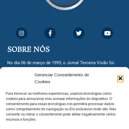
SOBRE NÓS
No dia 06 de março de 1993, o Jornal Terceira Visão foi
fundado para ser uma terceira via de notícias para os
Gerenciar Consentimento de
cidadãos valinhenses, já que naquela época só existiam
Cookies
dois jornais. Há mais de 30 anos, o jornal continua
assumindo o papel de ser a ‘voz do povo’ e continuamos
Para fornecer as melhores experiências, usamos tecnologias como
com o foco de trazer as melhores notícias. Nunca
cookies para armazenar e/ou acessar informações do dispositivo. O
deixamos de lado as necessidades do cidadão, sempre
consentimento para essas tecnologias nos permitirá processar dados
como comportamento de navegação ou IDs exclusivos neste site. Não
questionando os órgãos públicos em busca de melhorias
consentir ou retirar o consentimento pode afetar negativamente certos
para a cidade e sempre cobrando resoluções para casos
recursos e funções.
‘esquecidos’. Informar é a nossa missão!