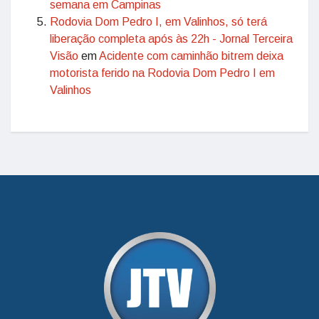
semana em Campinas
Rodovia Dom Pedro I, em Valinhos, só terá
liberação completa após às 22h - Jornal Terceira
Visão
em
Acidente com caminhão bitrem deixa
motorista ferido na Rodovia Dom Pedro I em
Valinhos