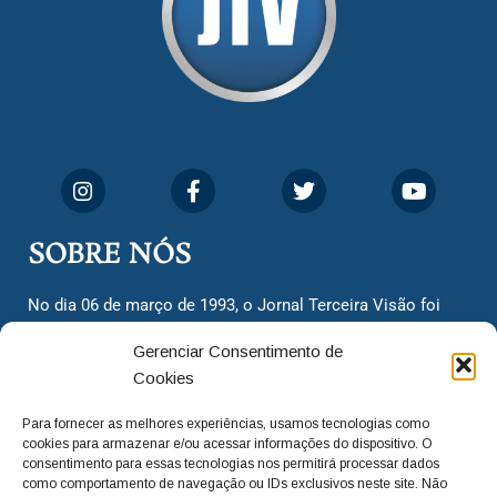
SOBRE NÓS
No dia 06 de março de 1993, o Jornal Terceira Visão foi
fundado para ser uma terceira via de notícias para os
Gerenciar Consentimento de
cidadãos valinhenses, já que naquela época só existiam
Cookies
dois jornais. Há mais de 30 anos, o jornal continua
assumindo o papel de ser a ‘voz do povo’ e continuamos
Para fornecer as melhores experiências, usamos tecnologias como
com o foco de trazer as melhores notícias. Nunca
cookies para armazenar e/ou acessar informações do dispositivo. O
deixamos de lado as necessidades do cidadão, sempre
consentimento para essas tecnologias nos permitirá processar dados
como comportamento de navegação ou IDs exclusivos neste site. Não
questionando os órgãos públicos em busca de melhorias