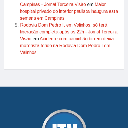
Campinas - Jornal Terceira Visão
em
Maior
hospital privado do interior paulista inaugura esta
semana em Campinas
Rodovia Dom Pedro I, em Valinhos, só terá
liberação completa após às 22h - Jornal Terceira
Visão
em
Acidente com caminhão bitrem deixa
motorista ferido na Rodovia Dom Pedro I em
Valinhos