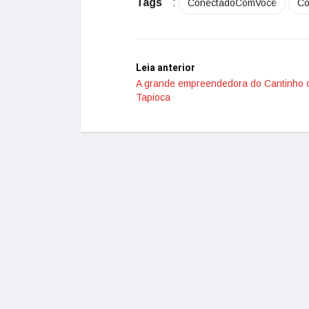
Tags
:
ConectadoComVocê
Co
Leia anterior
A grande empreendedora do Cantinho 
Tapioca