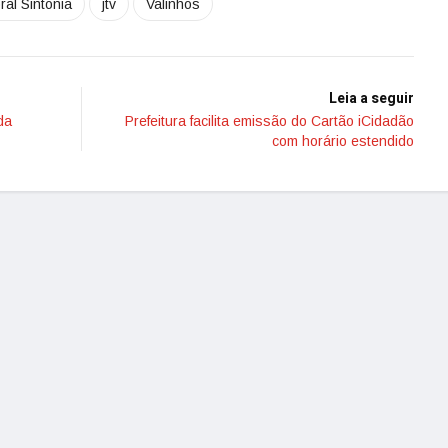
ral Sintonia
jtv
Valinhos
Leia a seguir
da
Prefeitura facilita emissão do Cartão iCidadão
com horário estendido