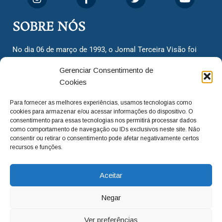
SOBRE NÓS
No dia 06 de março de 1993, o Jornal Terceira Visão foi
fundado para ser uma terceira via de notícias para os
Gerenciar Consentimento de
cidadãos valinhenses, já que naquela época só existiam
Cookies
dois jornais. Há mais de 30 anos, o jornal continua
assumindo o papel de ser a ‘voz do povo’ e continuamos
Para fornecer as melhores experiências, usamos tecnologias como
com o foco de trazer as melhores notícias. Nunca
cookies para armazenar e/ou acessar informações do dispositivo. O
deixamos de lado as necessidades do cidadão, sempre
consentimento para essas tecnologias nos permitirá processar dados
como comportamento de navegação ou IDs exclusivos neste site. Não
questionando os órgãos públicos em busca de melhorias
consentir ou retirar o consentimento pode afetar negativamente certos
para a cidade e sempre cobrando resoluções para casos
recursos e funções.
‘esquecidos’. Informar é a nossa missão!
Aceitar
adm@jtv.com.br
(19) 3929-6225
Negar
(19) 99450-1424
Ver preferências