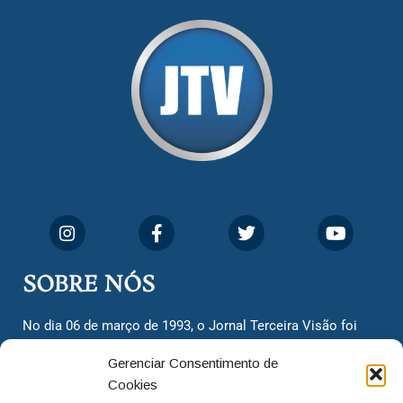
SOBRE NÓS
No dia 06 de março de 1993, o Jornal Terceira Visão foi
fundado para ser uma terceira via de notícias para os
Gerenciar Consentimento de
cidadãos valinhenses, já que naquela época só existiam
Cookies
dois jornais. Há mais de 30 anos, o jornal continua