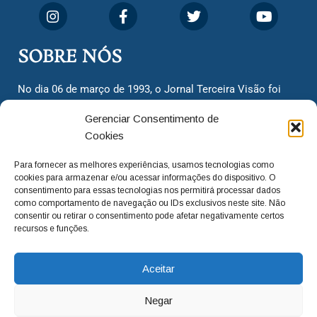
SOBRE NÓS
No dia 06 de março de 1993, o Jornal Terceira Visão foi
fundado para ser uma terceira via de notícias para os
Gerenciar Consentimento de
cidadãos valinhenses, já que naquela época só existiam
Cookies
dois jornais. Há mais de 30 anos, o jornal continua
assumindo o papel de ser a ‘voz do povo’ e continuamos
Para fornecer as melhores experiências, usamos tecnologias como
com o foco de trazer as melhores notícias. Nunca
cookies para armazenar e/ou acessar informações do dispositivo. O
deixamos de lado as necessidades do cidadão, sempre
consentimento para essas tecnologias nos permitirá processar dados
como comportamento de navegação ou IDs exclusivos neste site. Não
questionando os órgãos públicos em busca de melhorias
consentir ou retirar o consentimento pode afetar negativamente certos
para a cidade e sempre cobrando resoluções para casos
recursos e funções.
‘esquecidos’. Informar é a nossa missão!
Aceitar
adm@jtv.com.br
(19) 3929-6225
Negar
(19) 99450-1424