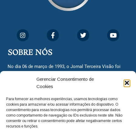
SOBRE NÓS
No dia 06 de março de 1993, o Jornal Terceira Visão foi
fundado para ser uma terceira via de notícias para os
Gerenciar Consentimento de
cidadãos valinhenses, já que naquela época só existiam
Cookies
dois jornais. Há mais de 30 anos, o jornal continua
assumindo o papel de ser a ‘voz do povo’ e continuamos
Para fornecer as melhores experiências, usamos tecnologias como
com o foco de trazer as melhores notícias. Nunca
cookies para armazenar e/ou acessar informações do dispositivo. O
deixamos de lado as necessidades do cidadão, sempre
consentimento para essas tecnologias nos permitirá processar dados
como comportamento de navegação ou IDs exclusivos neste site. Não
questionando os órgãos públicos em busca de melhorias
consentir ou retirar o consentimento pode afetar negativamente certos
para a cidade e sempre cobrando resoluções para casos
recursos e funções.
‘esquecidos’. Informar é a nossa missão!