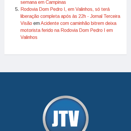
semana em Campinas
Rodovia Dom Pedro I, em Valinhos, só terá
liberação completa após às 22h - Jornal Terceira
Visão
em
Acidente com caminhão bitrem deixa
motorista ferido na Rodovia Dom Pedro I em
Valinhos