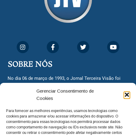
SOBRE NÓS
No dia 06 de março de 1993, o Jornal Terceira Visão foi
fundado para ser uma terceira via de notícias para os
Gerenciar Consentimento de
cidadãos valinhenses, já que naquela época só existiam
Cookies
dois jornais. Há mais de 30 anos, o jornal continua
assumindo o papel de ser a ‘voz do povo’ e continuamos
Para fornecer as melhores experiências, usamos tecnologias como
com o foco de trazer as melhores notícias. Nunca
cookies para armazenar e/ou acessar informações do dispositivo. O
deixamos de lado as necessidades do cidadão, sempre
consentimento para essas tecnologias nos permitirá processar dados
como comportamento de navegação ou IDs exclusivos neste site. Não
questionando os órgãos públicos em busca de melhorias
consentir ou retirar o consentimento pode afetar negativamente certos