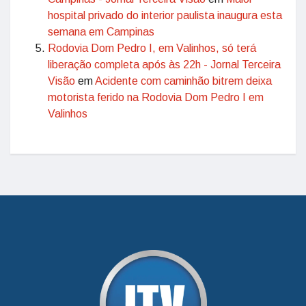
hospital privado do interior paulista inaugura esta
semana em Campinas
Rodovia Dom Pedro I, em Valinhos, só terá
liberação completa após às 22h - Jornal Terceira
Visão
em
Acidente com caminhão bitrem deixa
motorista ferido na Rodovia Dom Pedro I em
Valinhos