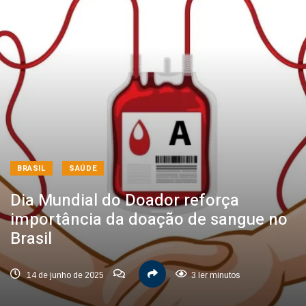
BRASIL
SAÚDE
Dia Mundial do Doador reforça
importância da doação de sangue no
Brasil
14 de junho de 2025
3 ler minutos