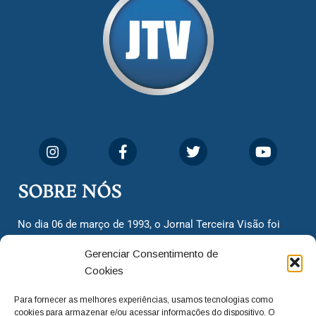
SOBRE NÓS
No dia 06 de março de 1993, o Jornal Terceira Visão foi
fundado para ser uma terceira via de notícias para os
Gerenciar Consentimento de
cidadãos valinhenses, já que naquela época só existiam
Cookies
dois jornais. Há mais de 30 anos, o jornal continua
assumindo o papel de ser a ‘voz do povo’ e continuamos
Para fornecer as melhores experiências, usamos tecnologias como
com o foco de trazer as melhores notícias. Nunca
cookies para armazenar e/ou acessar informações do dispositivo. O