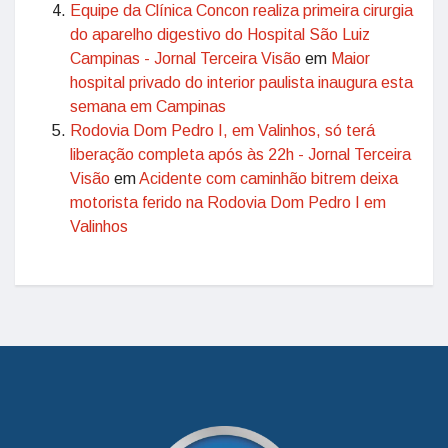
Equipe da Clínica Concon realiza primeira cirurgia
do aparelho digestivo do Hospital São Luiz
Campinas - Jornal Terceira Visão
em
Maior
hospital privado do interior paulista inaugura esta
semana em Campinas
Rodovia Dom Pedro I, em Valinhos, só terá
liberação completa após às 22h - Jornal Terceira
Visão
em
Acidente com caminhão bitrem deixa
motorista ferido na Rodovia Dom Pedro I em
Valinhos