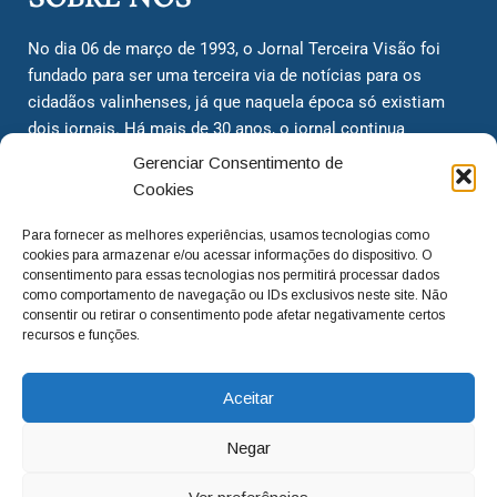
No dia 06 de março de 1993, o Jornal Terceira Visão foi
fundado para ser uma terceira via de notícias para os
cidadãos valinhenses, já que naquela época só existiam
dois jornais. Há mais de 30 anos, o jornal continua
assumindo o papel de ser a ‘voz do povo’ e continuamos
Gerenciar Consentimento de
com o foco de trazer as melhores notícias. Nunca
Cookies
deixamos de lado as necessidades do cidadão, sempre
questionando os órgãos públicos em busca de melhorias
Para fornecer as melhores experiências, usamos tecnologias como
cookies para armazenar e/ou acessar informações do dispositivo. O
para a cidade e sempre cobrando resoluções para casos
consentimento para essas tecnologias nos permitirá processar dados
‘esquecidos’. Informar é a nossa missão!
como comportamento de navegação ou IDs exclusivos neste site. Não
consentir ou retirar o consentimento pode afetar negativamente certos
recursos e funções.
adm@jtv.com.br
(19) 3929-6225
Aceitar
(19) 99450-1424
Negar