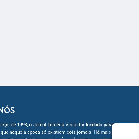
NÓS
arço de 1993, o Jornal Terceira Visão foi fundado para ser uma terc
á que naquela época só existiam dois jornais. Há mais de 30 anos, 