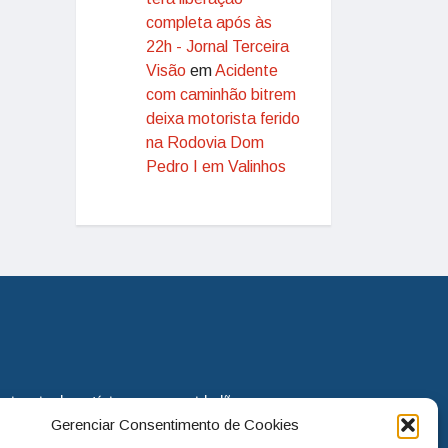
completa após às
22h - Jornal Terceira
Visão
em
Acidente
com caminhão bitrem
deixa motorista ferido
na Rodovia Dom
Pedro I em Valinhos
eira via de notícias para os cidadãos
Gerenciar Consentimento de Cookies
o jornal continua assumindo o papel