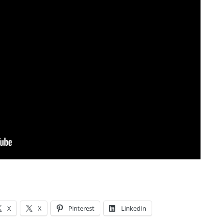
X
X
Pinterest
LinkedIn