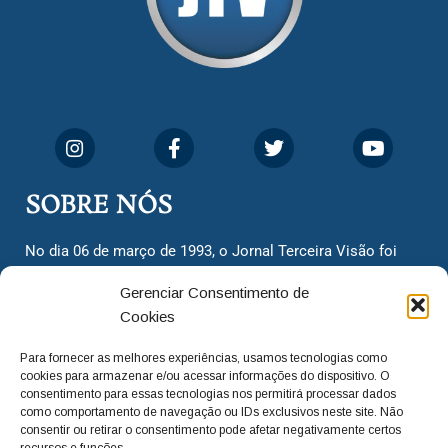
SOBRE NÓS
No dia 06 de março de 1993, o Jornal Terceira Visão foi
fundado para ser uma terceira via de notícias para os
Gerenciar Consentimento de
cidadãos valinhenses, já que naquela época só existiam
Cookies
dois jornais. Há mais de 30 anos, o jornal continua
assumindo o papel de ser a ‘voz do povo’ e continuamos
Para fornecer as melhores experiências, usamos tecnologias como
com o foco de trazer as melhores notícias. Nunca
cookies para armazenar e/ou acessar informações do dispositivo. O
deixamos de lado as necessidades do cidadão, sempre
consentimento para essas tecnologias nos permitirá processar dados
como comportamento de navegação ou IDs exclusivos neste site. Não
questionando os órgãos públicos em busca de melhorias
consentir ou retirar o consentimento pode afetar negativamente certos
para a cidade e sempre cobrando resoluções para casos