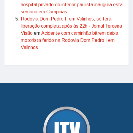
hospital privado do interior paulista inaugura esta
semana em Campinas
Rodovia Dom Pedro I, em Valinhos, só terá
liberação completa após às 22h - Jornal Terceira
Visão
em
Acidente com caminhão bitrem deixa
motorista ferido na Rodovia Dom Pedro I em
Valinhos