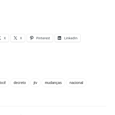
X
X
Pinterest
LinkedIn
ocê
decreto
jtv
mudanças
nacional