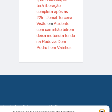
terá liberação
completa após às
22h - Jornal Terceira
Visão
em
Acidente
com caminhão bitrem
deixa motorista ferido
na Rodovia Dom
Pedro I em Valinhos
eira via de notícias para os cidadãos