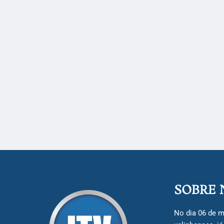
SOBRE 
No dia 06 de m