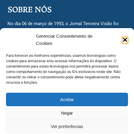
SOBRE NÓS
No dia 06 de março de 1993, o Jornal Terceira Visão foi
fundado para ser uma terceira via de notícias para os
Gerenciar Consentimento de
cidadãos valinhenses, já que naquela época só existiam
Cookies
dois jornais. Há mais de 30 anos, o jornal continua
assumindo o papel de ser a ‘voz do povo’ e continuamos
Para fornecer as melhores experiências, usamos tecnologias como
com o foco de trazer as melhores notícias. Nunca
cookies para armazenar e/ou acessar informações do dispositivo. O
deixamos de lado as necessidades do cidadão, sempre
consentimento para essas tecnologias nos permitirá processar dados
como comportamento de navegação ou IDs exclusivos neste site. Não
questionando os órgãos públicos em busca de melhorias
consentir ou retirar o consentimento pode afetar negativamente certos
para a cidade e sempre cobrando resoluções para casos
recursos e funções.
‘esquecidos’. Informar é a nossa missão!
Aceitar
adm@jtv.com.br
(19) 3929-6225
Negar
(19) 99450-1424
Ver preferências