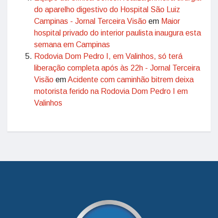
do aparelho digestivo do Hospital São Luiz
Campinas - Jornal Terceira Visão
em
Maior
hospital privado do interior paulista inaugura esta
semana em Campinas
Rodovia Dom Pedro I, em Valinhos, só terá
liberação completa após às 22h - Jornal Terceira
Visão
em
Acidente com caminhão bitrem deixa
motorista ferido na Rodovia Dom Pedro I em
Valinhos