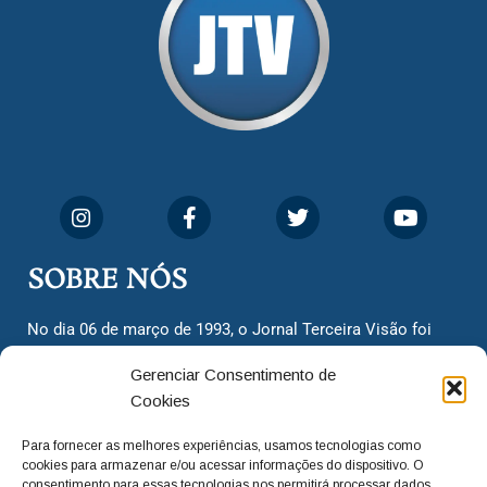
SOBRE NÓS
No dia 06 de março de 1993, o Jornal Terceira Visão foi
fundado para ser uma terceira via de notícias para os
Gerenciar Consentimento de
cidadãos valinhenses, já que naquela época só existiam
Cookies
dois jornais. Há mais de 30 anos, o jornal continua
assumindo o papel de ser a ‘voz do povo’ e continuamos
Para fornecer as melhores experiências, usamos tecnologias como
com o foco de trazer as melhores notícias. Nunca
cookies para armazenar e/ou acessar informações do dispositivo. O
deixamos de lado as necessidades do cidadão, sempre
consentimento para essas tecnologias nos permitirá processar dados