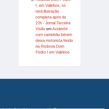
I, em Valinhos, só
terá liberação
completa após às
22h - Jornal Terceira
Visão
em
Acidente
com caminhão bitrem
deixa motorista ferido
na Rodovia Dom
Pedro I em Valinhos