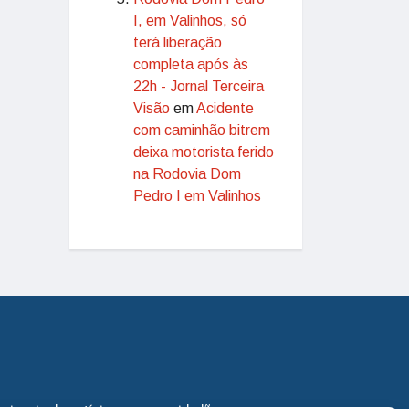
I, em Valinhos, só
terá liberação
completa após às
22h - Jornal Terceira
Visão
em
Acidente
com caminhão bitrem
deixa motorista ferido
na Rodovia Dom
Pedro I em Valinhos