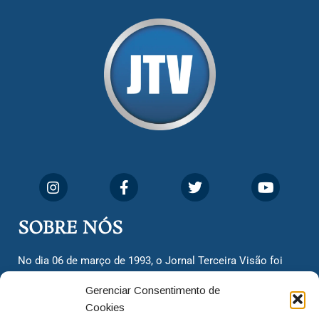
SOBRE NÓS
No dia 06 de março de 1993, o Jornal Terceira Visão foi
fundado para ser uma terceira via de notícias para os
Gerenciar Consentimento de
cidadãos valinhenses, já que naquela época só existiam
Cookies
dois jornais. Há mais de 30 anos, o jornal continua