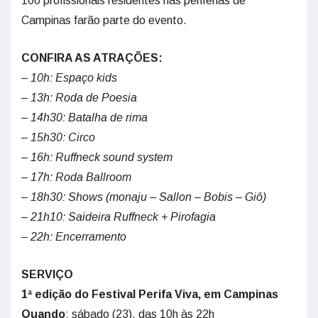
100 profissionais residentes nas periferias de
Campinas farão parte do evento.
CONFIRA AS ATRAÇÕES:
– 10h: Espaço kids
– 13h: Roda de Poesia
– 14h30: Batalha de rima
– 15h30: Circo
– 16h: Ruffneck sound system
– 17h: Roda Ballroom
– 18h30: Shows (monaju – Sallon – Bobis – Giô)
– 21h10: Saideira Ruffneck + Pirofagia
– 22h: Encerramento
SERVIÇO
1ª edição do Festival Perifa Viva, em Campinas
Quando
: sábado (23), das 10h às 22h