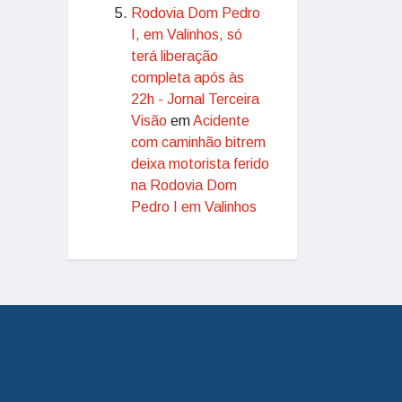
Rodovia Dom Pedro
I, em Valinhos, só
terá liberação
completa após às
22h - Jornal Terceira
Visão
em
Acidente
com caminhão bitrem
deixa motorista ferido
na Rodovia Dom
Pedro I em Valinhos