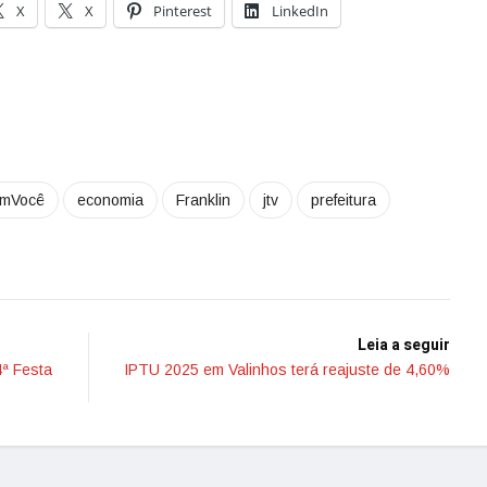
X
X
Pinterest
LinkedIn
omVocê
economia
Franklin
jtv
prefeitura
Leia a seguir
4ª Festa
IPTU 2025 em Valinhos terá reajuste de 4,60%