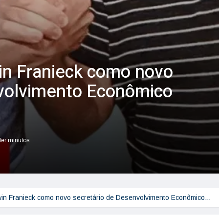
win Franieck como novo
nvolvimento Econômico
ler minutos
rwin Franieck como novo secretário de Desenvolvimento Econômico…